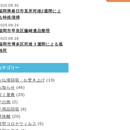
2025.09.30
福岡県春日市某所死後2週間によ
る特殊清掃
2025.09.24
福岡市早良区藤崎遺品整理
2025.09.18
福岡市博多区死後３週間による孤
独死
カテゴリー
お仏壇回収・お焚き上げ
(10)
お知らせ
(46)
ゴミ屋敷
(20)
その他
(2)
不用品回収
(8)
断捨離
(20)
新型コロナウィルス
(5)