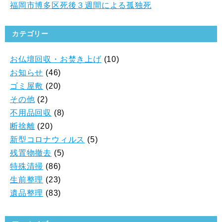
福岡市博多区死後３週間による孤独死
カテゴリー
お仏壇回収・お焚き上げ
(10)
お知らせ
(46)
ゴミ屋敷
(20)
その他
(2)
不用品回収
(8)
断捨離
(20)
新型コロナウィルス
(5)
残置物撤去
(5)
特殊清掃
(86)
生前整理
(23)
遺品整理
(83)