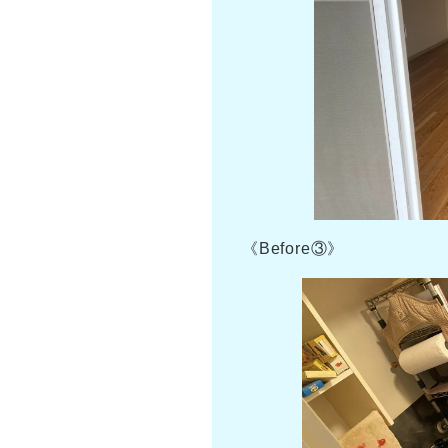
《Before③》