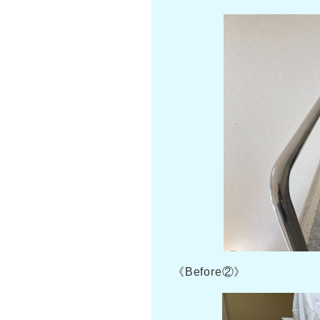
《Before②》