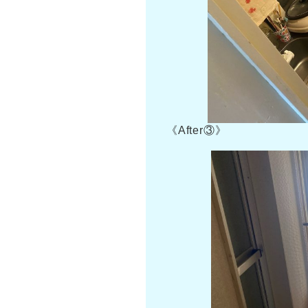
《After③》