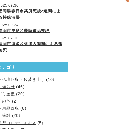
2025.09.30
福岡県春日市某所死後2週間によ
る特殊清掃
2025.09.24
福岡市早良区藤崎遺品整理
2025.09.18
福岡市博多区死後３週間による孤
独死
カテゴリー
お仏壇回収・お焚き上げ
(10)
お知らせ
(46)
ゴミ屋敷
(20)
その他
(2)
不用品回収
(8)
断捨離
(20)
新型コロナウィルス
(5)