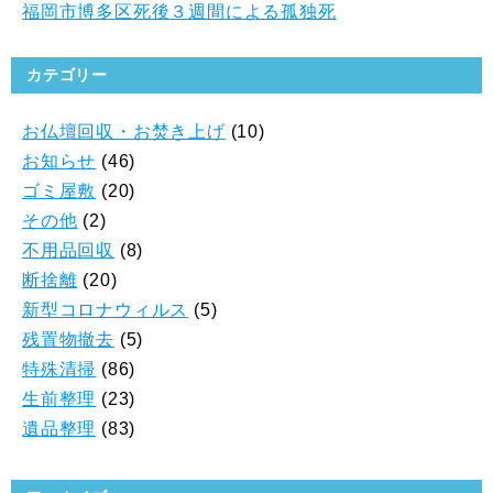
福岡市博多区死後３週間による孤独死
カテゴリー
お仏壇回収・お焚き上げ
(10)
お知らせ
(46)
ゴミ屋敷
(20)
その他
(2)
不用品回収
(8)
断捨離
(20)
新型コロナウィルス
(5)
残置物撤去
(5)
特殊清掃
(86)
生前整理
(23)
遺品整理
(83)