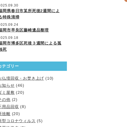
2025.09.30
福岡県春日市某所死後2週間によ
る特殊清掃
2025.09.24
福岡市早良区藤崎遺品整理
2025.09.18
福岡市博多区死後３週間による孤
独死
カテゴリー
お仏壇回収・お焚き上げ
(10)
お知らせ
(46)
ゴミ屋敷
(20)
その他
(2)
不用品回収
(8)
断捨離
(20)
新型コロナウィルス
(5)