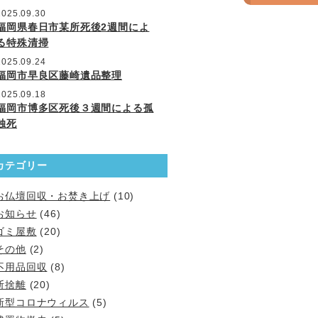
2025.09.30
福岡県春日市某所死後2週間によ
る特殊清掃
2025.09.24
福岡市早良区藤崎遺品整理
2025.09.18
福岡市博多区死後３週間による孤
独死
カテゴリー
お仏壇回収・お焚き上げ
(10)
お知らせ
(46)
ゴミ屋敷
(20)
その他
(2)
不用品回収
(8)
断捨離
(20)
新型コロナウィルス
(5)